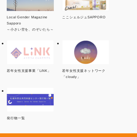
Local Gender Magazine
ここシェルジュSAPPORO
Sapporo
～小さい空を、のぞいたら～
若年女性支援事業「LiNK」
若年女性支援ネットワーク
「cloudy」
発行物一覧