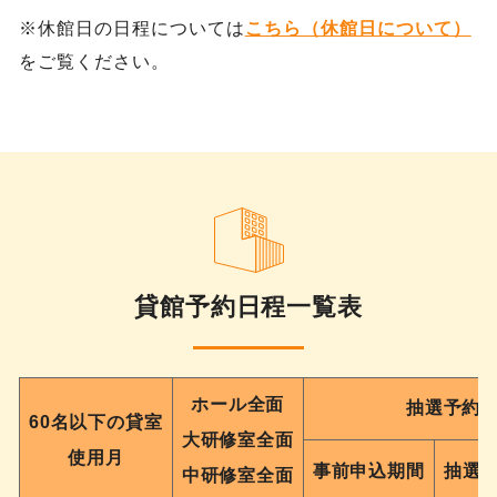
※休館日の日程については
こちら（休館日について）
をご覧ください。
貸館予約日程一覧表
ホール全面
抽選予約
60名以下の貸室
大研修室全面
使用月
事前申込期間
抽選
中研修室全面