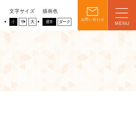
文字サイズ
描画色
お問い合わせ
小
中
大
通常
ダーク