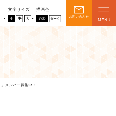
文字サイズ
描画色
お問い合わせ
小
中
大
通常
ダーク
ト」メンバー募集中！