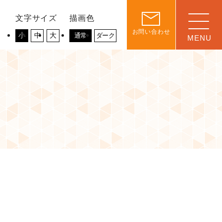
文字サイズ
描画色
お問い合わせ
小
中
大
通常
ダーク