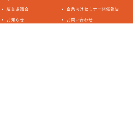
運営協議会
企業向けセミナー開催報告
お知らせ
お問い合わせ
個人情報保護方針
アクセシビリティについて
サイトマップ
指定管理者
公益財団法人 さっぽろ青少年女性活動協会
（SYAA）
©Sapporo center for gender equality All Rights