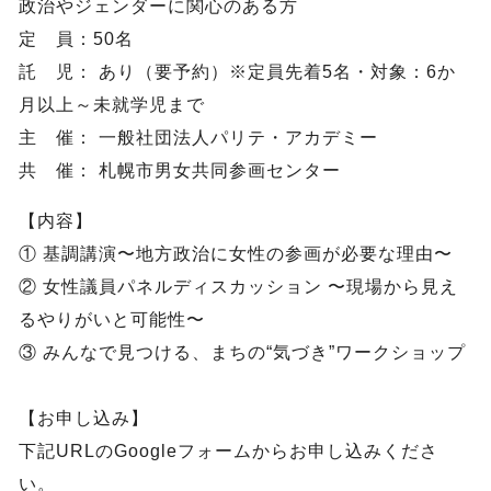
政治やジェンダーに関心のある方
定 員：50名
託 児： あり（要予約）※定員先着5名・対象：6か
月以上～未就学児まで
主 催： 一般社団法人パリテ・アカデミー
共 催： 札幌市男女共同参画センター
【内容】
① 基調講演〜地方政治に女性の参画が必要な理由〜
② 女性議員パネルディスカッション 〜現場から見え
るやりがいと可能性〜
③ みんなで見つける、まちの“気づき”ワークショップ
【お申し込み】
下記URLのGoogleフォームからお申し込みくださ
い。