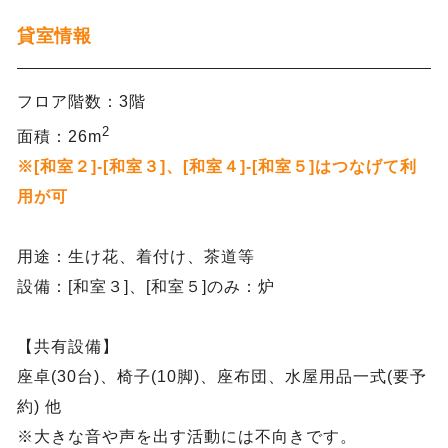
貸室情報
フロア階数：3階
2
面積：26m
※[和室２]-[和室３]、[和室４]-[和室５]はつなげて利
用が可
用途：生け花、着付け、茶道等
設備：[和室３]、[和室５]のみ：炉
【共有設備】
座卓(30台)、椅子(10脚)、座布団、水屋用品一式(要予
約) 他
※大きな音や声を出す活動には不向きです。