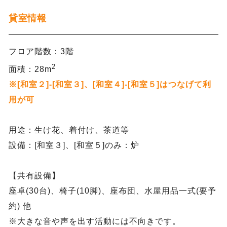
貸室情報
フロア階数：3階
2
面積：28m
※[和室２]-[和室３]、[和室４]-[和室５]はつなげて利
用が可
用途：生け花、着付け、茶道等
設備：[和室３]、[和室５]のみ：炉
【共有設備】
座卓(30台)、椅子(10脚)、座布団、水屋用品一式(要予
約) 他
※大きな音や声を出す活動には不向きです。