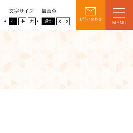
文字サイズ
描画色
お問い合わせ
小
中
大
通常
ダーク